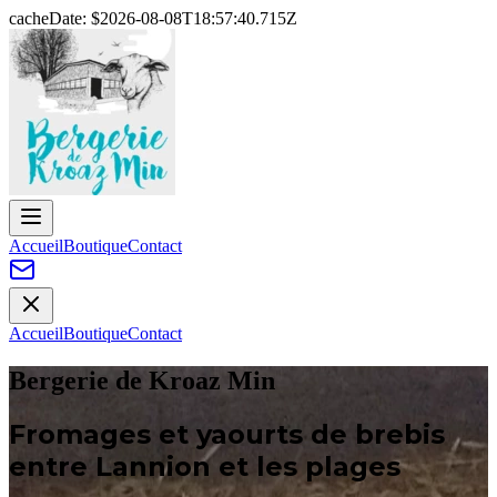
cacheDate: $
2026-08-08T18:57:40.715Z
Accueil
Boutique
Contact
Accueil
Boutique
Contact
Bergerie de Kroaz Min
Fromages et yaourts de brebis
entre Lannion et les plages